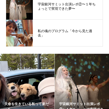
宇宙銀河サミット出演レポ②〜１年ち
ょっとで実現できた夢〜
私の魂のプログラム「今から見た過
去」
天命を生きている私って楽だ
宇宙銀河サミット出演レポ