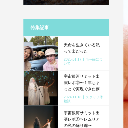
特集記事
天命を生きている私
って楽だった
2025.01.17
mi∞miにつ
いて
宇宙銀河サミット出
演レポ②〜１年ちょ
っとで実現できた夢...
2024.11.18
スタッフ体
験談
宇宙銀河サミット出
演レポ①〜レムリア
の私の蘇り編〜